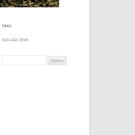
TAGS
echt
Leon
Show
Zoeken naar: