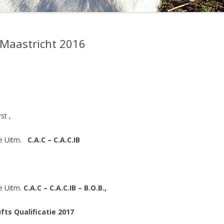
 Maastricht 2016
st ,
te Uitm.
C.A.C – C.A.C.IB
e Uitm.
C.A.C – C.A.C.IB – B.O.B.,
ts Qualificatie 2017