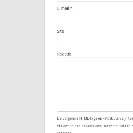
E-mail
*
Site
Reactie
De volgende
HTML
-tags en -attributen zijn t
title=""> <b> <blockquote cite=""> <cite> 
<strong>