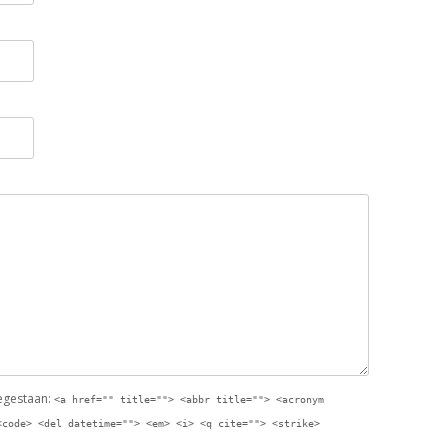
oegestaan:
<a href="" title=""> <abbr title=""> <acronym
<code> <del datetime=""> <em> <i> <q cite=""> <strike>