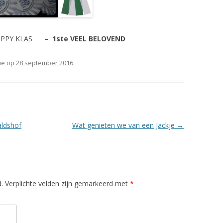
 PUPPY KLAS –
1ste VEEL BELOVEND
rie op
28 september 2016
.
aldshof
Wat genieten we van een Jackje
→
d. Verplichte velden zijn gemarkeerd met
*