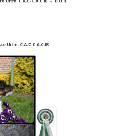
te Uitm. C.A.C-C.A.C.IB – B.O.B.
e Uitm. C.A.C-C.A.C.IB