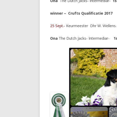
Ona
The Dutch Jacks- Intermediar-
1s
winner – Crufts Qualificatie 2017
25 Sept.-
Keurmeester Dhr W. Wellens.
Ona
The Dutch Jacks- Intermediar-
1st