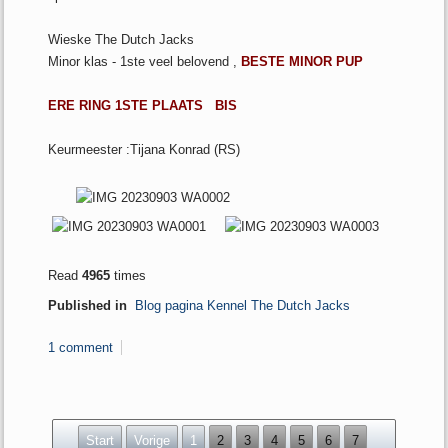
Wieske
The Dutch Jacks
Minor klas - 1ste veel belovend ,
BESTE MINOR PUP
ERE RING
1STE PLAATS BIS
Keurmeester :Tijana Konrad (RS)
Read
4965
times
Published in
Blog pagina Kennel The Dutch Jacks
1 comment
Start
Vorige
1
2
3
4
5
6
7