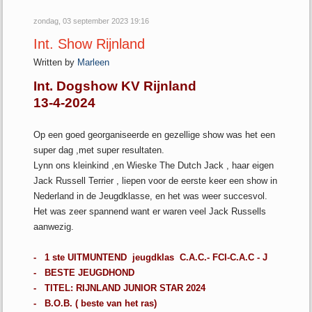
zondag, 03 september 2023 19:16
Int. Show Rijnland
Written by
Marleen
Int. Dogshow KV Rijnland
13-4-2024
Op een goed georganiseerde en gezellige show was het een
super dag ,met super resultaten.
Lynn ons kleinkind ,en Wieske The Dutch Jack , haar eigen
Jack Russell Terrier , liepen voor de eerste keer een show in
Nederland in de Jeugdklasse, en het was weer succesvol.
Het was zeer spannend want er waren veel Jack Russells
aanwezig.
- 1 ste UITMUNTEND jeugdklas C.A.C.- FCI-C.A.C - J
- BESTE JEUGDHOND
- TITEL: RIJNLAND JUNIOR STAR 2024
- B.O.B. ( beste van het ras)