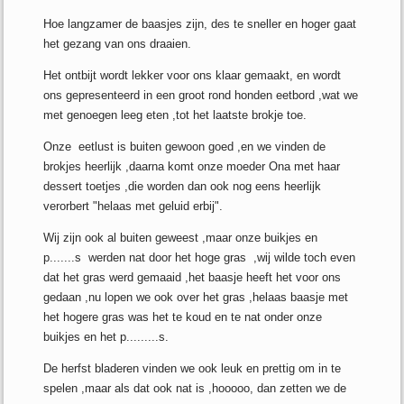
Hoe langzamer de baasjes zijn, des te sneller en hoger gaat
het gezang van ons draaien.
Het ontbijt wordt lekker voor ons klaar gemaakt, en wordt
ons gepresenteerd in een groot rond honden eetbord ,wat we
met genoegen leeg eten ,tot het laatste brokje toe.
Onze eetlust is buiten gewoon goed ,en we vinden de
brokjes heerlijk ,daarna komt onze moeder Ona met haar
dessert toetjes ,die worden dan ook nog eens heerlijk
verorbert "helaas met geluid erbij".
Wij zijn ook al buiten geweest ,maar onze buikjes en
p.......s werden nat door het hoge gras ,wij wilde toch even
dat het gras werd gemaaid ,het baasje heeft het voor ons
gedaan ,nu lopen we ook over het gras ,helaas baasje met
het hogere gras was het te koud en te nat onder onze
buikjes en het p.........s.
De herfst bladeren vinden we ook leuk en prettig om in te
spelen ,maar als dat ook nat is ,hooooo, dan zetten we de